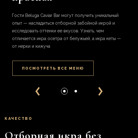
с
ских
В мен
Гости Beluga Caviar Bar могут получить уникальный
лучши
опыт — насладиться отборной забойной икрой и
Синга
исследовать оттенки ее вкусов. Узнать, чем
отличается икра осетра от белужьей, а икра кеты —
от нерки и кижуча
ПОСМОТРЕТЬ ВСЕ МЕНЮ
КАЧЕСТВО
Отборная икра без