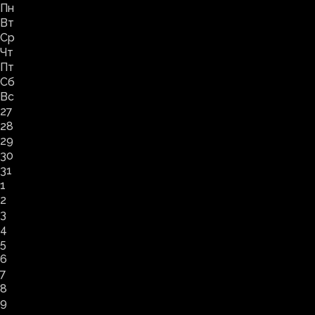
Пн
Вт
Ср
Чт
Пт
Сб
Вс
27
28
29
30
31
1
2
3
4
5
6
7
8
9