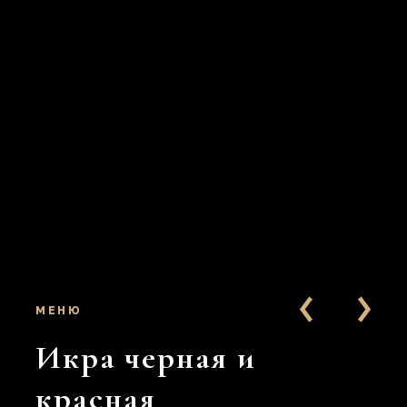
МЕНЮ
Икра черная и
ким
Особ
с изы
красная
 тунец
прису